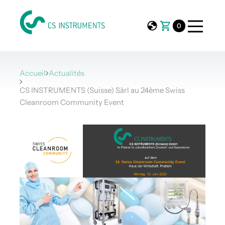
0
Accueil
Actualités
CS INSTRUMENTS (Suisse) Sàrl au 24ème Swiss
Cleanroom Community Event