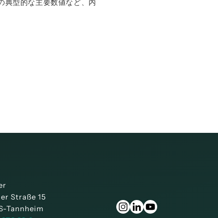
取扱説明書 D
の典型的な主要数値など、内
データシ
取扱説明書 
er
ner Straße 15
S-Tannheim