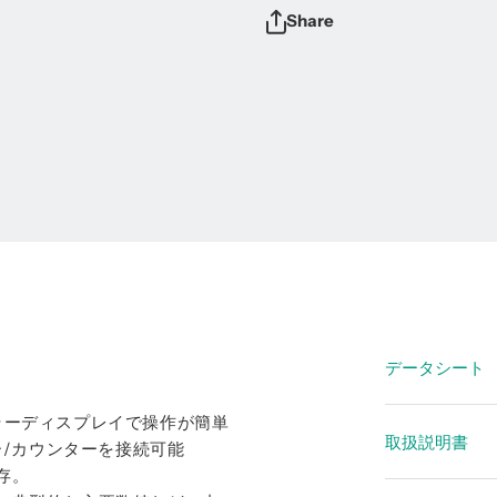
Share
データシート
ラーディスプレイで操作が簡単
データシート 
取扱説明書
ー/カウンターを接続可能
データシー
存。