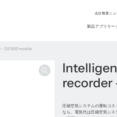
会社概要
ニュ
製品
アプリケー
er - DS 500 mobile
Intellige
recorder
圧縮空気システムの運転コス
なら、電気代は圧縮空気シス