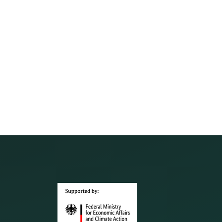
S 500 mobile
ート アクセサリー類の流れ
DS 500 Modbus RTUスレーブの設置