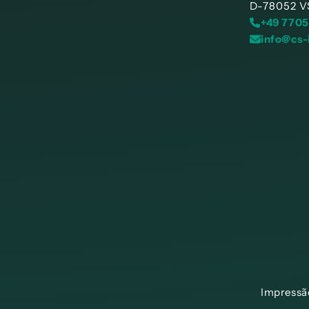
D-78052 V
+49 7705
info@cs-
Impressã