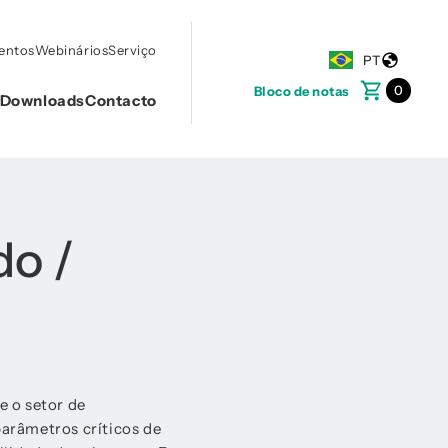
ventos
Webinários
Serviço
PT
0
Bloco de notas
Downloads
Contacto
o /
e o setor de
arâmetros críticos de