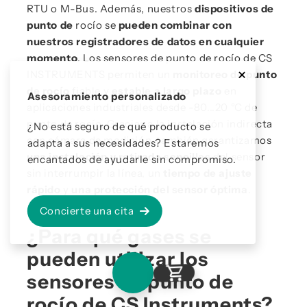
RTU o M-Bus. Además, nuestros
dispositivos de
punto de
rocío se
pueden combinar con
nuestros registradores de datos en cualquier
momento
. Los sensores de punto de rocío de CS
INSTRUMENTS permiten un
monitoreo de punto
de rocío
fiable y
estable a largo plazo
en
Asesoramiento personalizado
aplicaciones industriales desde -80...20 °C de
punto de rocío. Gracias a la instalación indirecta
¿No está seguro de qué producto se
con cámara de medición, también garantizamos
adapta a sus necesidades? Estaremos
una instalación y retirada sencillas
del sensor
encantados de ayudarle sin compromiso.
sin interrumpir la línea, un
tiempo de ajuste
rápido
y
una protección del sensor óptima
.
Concierte una cita
¿Para qué gases se
pueden utilizar los
sensores de punto de
rocío de CS Instruments?