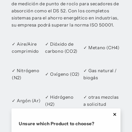
de medición de punto de rocío para secadores de
absorción como el DS 52. Con los completos
sistemas para el ahorro energético en industrias,
su empresa podrá superar la norma ISO 50001.
✓ Aire/Aire
✓ Dióxido de
✓ Metano (CH4)
comprimido
carbono (CO2)
✓ Nitrógeno
✓ Gas natural /
✓ Oxígeno (O2)
(N2)
biogás
✓ Hidrógeno
✓ otras mezclas
✓ Argón (Ar)
(H2)
a solicitud
Unsure which Product to choose?