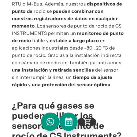
RTU o M-Bus. Además, nuestros
dispositivos de
punto de
rocío se
pueden combinar con
nuestros registradores de datos en cualquier
momento
. Los sensores de punto de rocío de CS
INSTRUMENTS permiten un
monitoreo de punto
de rocío
fiable y
estable a largo plazo
en
aplicaciones industriales desde -80...20 °C de
punto de rocío. Gracias a la instalación indirecta
con cámara de medición, también garantizamos
una instalación y retirada sencillas
del sensor
sin interrumpir la línea, un
tiempo de ajuste
rápido
y
una protección del sensor óptima
.
¿Para qué gases se
pueden utilizar los
sensores de punto de
Asesoramiento personalizado
rocío de CS Instruments?