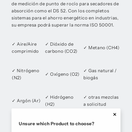
de medición de punto de rocío para secadores de
absorción como el DS 52. Con los completos
sistemas para el ahorro energético en industrias,
su empresa podrá superar la norma ISO 50001.
✓ Aire/Aire
✓ Dióxido de
✓ Metano (CH4)
comprimido
carbono (CO2)
✓ Nitrógeno
✓ Gas natural /
✓ Oxígeno (O2)
(N2)
biogás
✓ Hidrógeno
✓ otras mezclas
✓ Argón (Ar)
(H2)
a solicitud
Unsure which Product to choose?