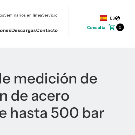
tos
Seminarios en línea
Servicio
ES
0
Consulta
iones
Descargas
Contacto
e medición de
n de acero
e hasta 500 bar