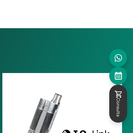
WhatsApp
Asesoramiento personalizado
¿No está seguro de qué producto
se adapta a sus necesidades?
Consulta
Estaremos encantados de
ayudarle sin compromiso.