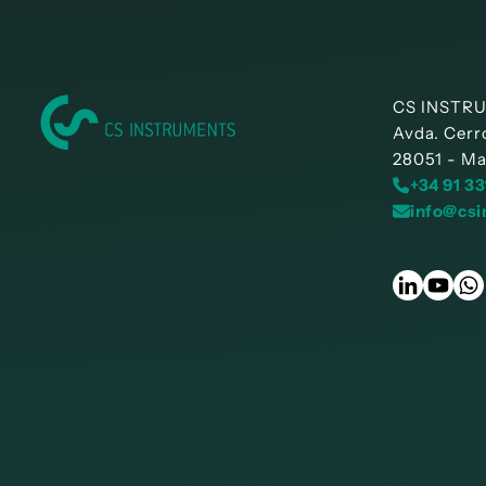
CS INSTRU
Avda. Cerro
28051 - Ma
+34 91 33
info@csi