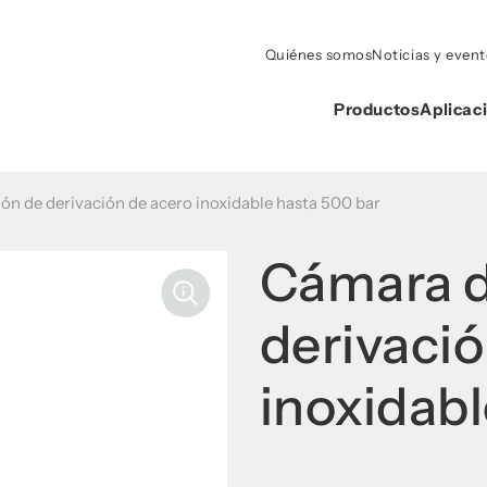
Quiénes somos
Noticias y even
Productos
Aplicac
n de derivación de acero inoxidable hasta 500 bar
Cámara d
derivació
inoxidabl