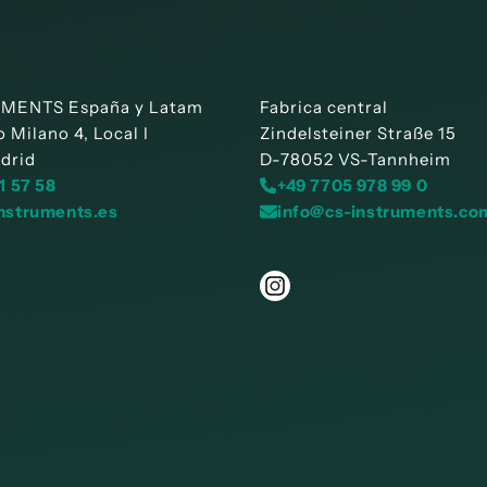
MENTS España y Latam
Fabrica central
 Milano 4, Local I
Zindelsteiner Straße 15
drid
D-78052 VS-Tannheim
1 57 58
+49 7705 978 99 0
nstruments.es
info@cs-instruments.co