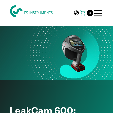
0
LeakCam 600: