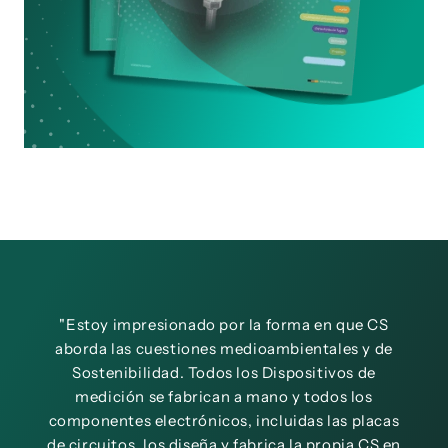
"Estoy impresionado por la forma en que CS
"C
aborda las cuestiones medioambientales y de
muy
Sostenibilidad. Todos los Dispositivos de
qu
medición se fabrican a mano y todos los
co
componentes electrónicos, incluidas las placas
acue
de circuitos, los diseña y fabrica la propia CS en
de