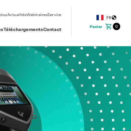
plus
Actualités
Webinaires
Service
FR
0
Panier
ns
Téléchargements
Contact