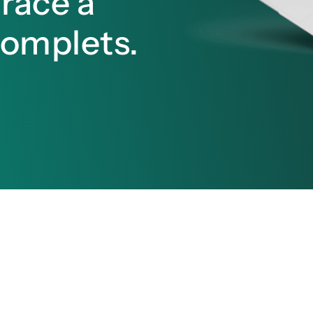
râce à
complets.