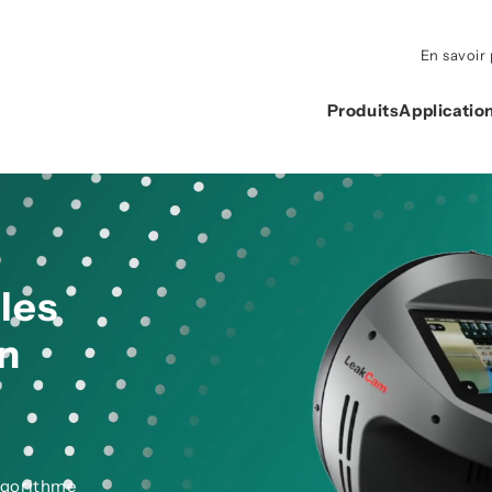
En savoir 
Produits
Applicatio
les
un
lgorithme