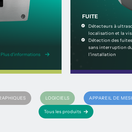
FUITE
Détecteurs à ultras
localisation et la vi
Détection des fuites
sans interruption 
Plus d'informations
l'installation
RAPHIQUES
LOGICIELS
APPAREIL DE MES
Tous les produits