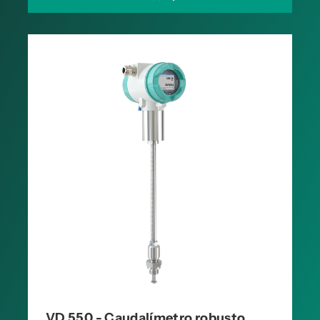
VD 550 - Caudalímetro robusto