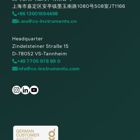
上海市嘉定区安亭镇墨玉南路1080号508室JT1166
+86 13601694498
k.wu@cs-instruments.cn
Headquarter
Zindelsteiner Straße 15
D-78052 VS-Tannheim
+49 7705 978 99 0
info@cs-instruments.com