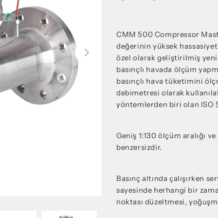
CMM 500 Compressor Master
değerinin yüksek hassasiyetl
özel olarak geliştirilmiş ye
basınçlı havada ölçüm yapm
basınçlı hava tüketimini ölç
debimetresi olarak kullanıla
yöntemlerden biri olan ISO 
Geniş 1:130 ölçüm aralığı v
benzersizdir.
Basınç altında çalışırken s
sayesinde herhangi bir zaman
noktası düzeltmesi, yoğuşma 