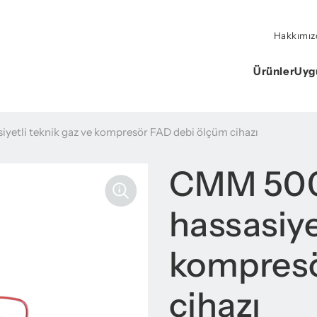
Hakkımız
Ürünler
Uyg
yetli teknik gaz ve kompresör FAD debi ölçüm cihazı
CMM 500
hassasiye
kompresö
cihazı