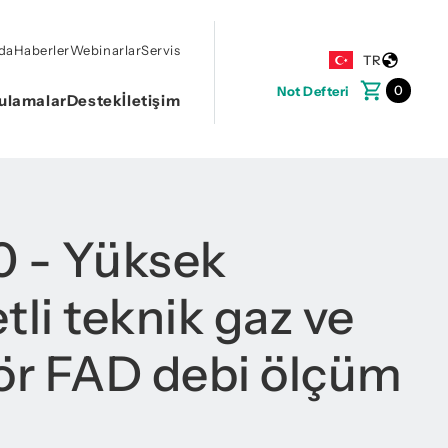
da
Haberler
Webinarlar
Servis
TR
0
Not Defteri
ulamalar
Destek
İletişim
 - Yüksek
tli teknik gaz ve
r FAD debi ölçüm