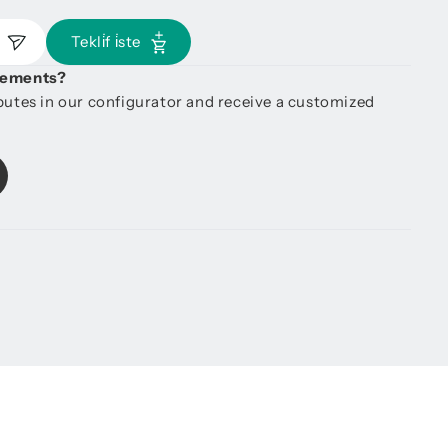
n
Tekli̇f i̇ste
irements?
ibutes in our configurator and receive a customized