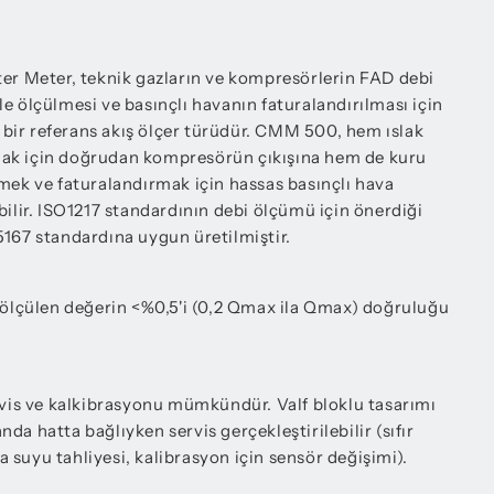
 Meter, teknik gazların ve kompresörlerin FAD debi
e ölçülmesi ve basınçlı havanın faturalandırılması için
ni bir referans akış ölçer türüdür. CMM 500, hem ıslak
ak için doğrudan kompresörün çıkışına hem de kuru
mek ve faturalandırmak için hassas basınçlı hava
bilir. ISO1217 standardının debi ölçümü için önerdiği
5167 standardına uygun üretilmiştir.
e ölçülen değerin <%0,5'i (0,2 Qmax ila Qmax) doğruluğu
ervis ve kalkibrasyonu mümkündür. Valf bloklu tasarımı
da hatta bağlıyken servis gerçekleştirilebilir (sıfır
suyu tahliyesi, kalibrasyon için sensör değişimi).