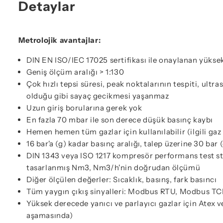
Detaylar
Metrolojik avantajlar:
DIN EN ISO/IEC 17025 sertifikası ile onaylanan yükse
Geniş ölçüm aralığı > 1:130
Çok hızlı tepsi süresi, peak noktalarının tespiti, ultr
olduğu gibi sayaç gecikmesi yaşanmaz
Uzun giriş borularına gerek yok
En fazla 70 mbar ile son derece düşük basınç kaybı
Hemen hemen tüm gazlar için kullanılabilir (ilgili ga
16 bar'a (g) kadar basınç aralığı, talep üzerine 30 bar 
DIN 1343 veya ISO 1217 kompresör performans test s
tasarlanmış Nm3, Nm3/h'nin doğrudan ölçümü
Diğer ölçülen değerler: Sıcaklık, basınş, fark basıncı
Tüm yaygın çıkış sinyalleri: Modbus RTU, Modbus TCP
Yüksek derecede yanıcı ve parlayıcı gazlar için Atex 
aşamasında)