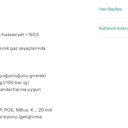
Veri Sayfası
Teknik ve
Kullanım kılav
Teknik ver
k hassasiyet < %0,5
Kullanım
asonik gaz sayaçlarında
z yoğunluğunu girerek)
(g)/100 bar (g)
tandartlarına uygun
, POE, MBus, 4 ... 20 mA
versiyonu (geliştirme