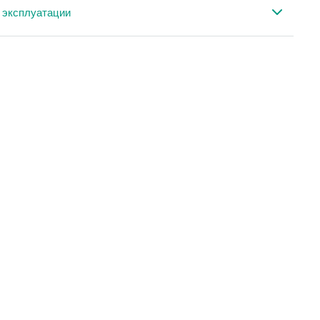
кация CMM 500
 эксплуатации
ация поток комплектующих
ия по эксплуатации CMM 500