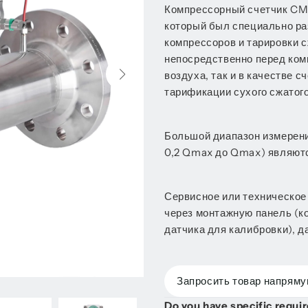
Компрессорный счетчик CMM
который был специально ра
компрессоров и тарировки 
непосредственно перед ком
воздуха, так и в качестве 
тарификации сухого сжатого
Большой диапазон измерения
0,2 Qmax до Qmax) являют
Сервисное или техническое
через монтажную панель (ко
датчика для калибровки), д
Запросить товар напрям
Do you have specific requ