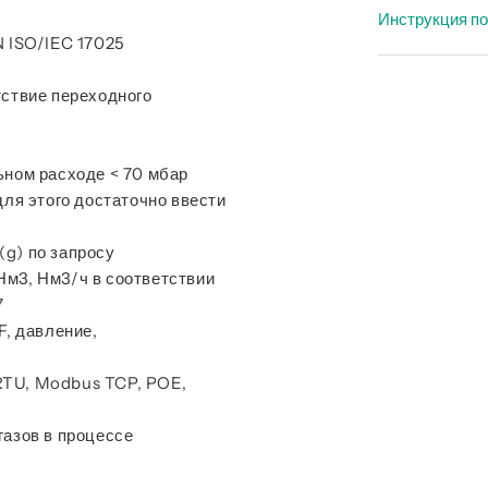
Специфи
Инструкция по
Специфик
N ISO/IEC 17025
Инструкц
тствие переходного
ьном расходе < 70 мбар
для этого достаточно ввести
(g) по запросу
м3, Нм3/ч в соответствии
7
F, давление,
RTU, Modbus TCP, POE,
газов в процессе