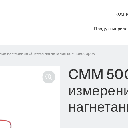
КОМП
Продукты
прило
ое измерение объема нагнетания компрессоров
CMM 500
измерен
нагнетан