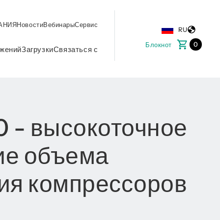
АНИЯ
Новости
Вебинары
Сервис
RU
0
Блокнот
жений
Загрузки
Связаться с
 - высокоточное
ие объема
ия компрессоров