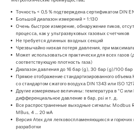
Точность < 0,5 % подтверждена сертификатом DIN E
Большой диапазон измерений > 1:130
Очень быстрое измерение, обнаружение пиков, отсу
процесса, как у ультразвуковых газовых счетчиков
Не требуется длинных входных секций
Чрезвычайно низкая потеря давления, при максимал
Может использоваться практически для всех газов (
соответствующую плотность газа)
Диапазон давления до 16 бар (g), 30 бар (g)/100 бар 
Прямое отображение стандартизированного объема Н
со стандартом сжатого воздуха DIN 1343 или ISO 121
Другие измеряемые величины: температура в °C или 
дифференциальное давление в бар, psi и т. д.
Все распространенные выходные сигналы: Modbus 
MBus, 4 ... 20 мА
Версия Atex для легковоспламеняющихся и горючих 
разработки