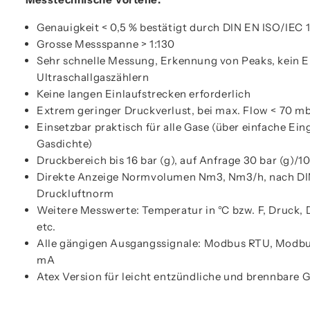
Genauigkeit < 0,5 % bestätigt durch DIN EN ISO/IEC 1
Grosse Messspanne > 1:130
Sehr schnelle Messung, Erkennung von Peaks, kein E
Ultraschallgaszählern
Keine langen Einlaufstrecken erforderlich
Extrem geringer Druckverlust, bei max. Flow < 70 m
Einsetzbar praktisch für alle Gase (über einfache Ei
Gasdichte)
Druckbereich bis 16 bar (g), auf Anfrage 30 bar (g)/10
Direkte Anzeige Normvolumen Nm3, Nm3/h, nach DIN
Druckluftnorm
Weitere Messwerte: Temperatur in °C bzw. F, Druck, D
etc.
Alle gängigen Ausgangssignale: Modbus RTU, Modbus
mA
Atex Version für leicht entzündliche und brennbare G