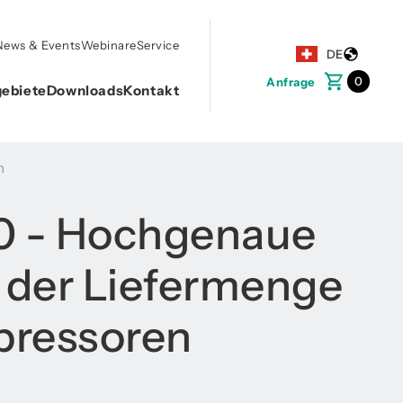
News & Events
Webinare
Service
DE
0
Anfrage
ebiete
Downloads
Kontakt
n
 - Hochgenaue
der Liefermenge
pressoren