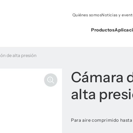
Quiénes somos
Noticias y even
Productos
Aplicac
n de alta presión
Cámara d
alta pres
Para aire comprimido hasta