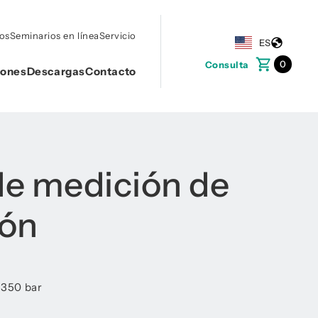
tos
Seminarios en línea
Servicio
ES
0
Consulta
iones
Descargas
Contacto
e medición de
ión
 350 bar