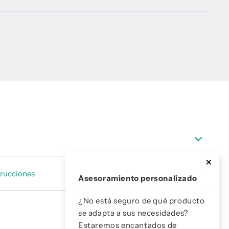
atos_Punto_de_rocio_accesorios_ESP.pdf
trucciones
Asesoramiento personalizado
 instrucciones Cámara de medición de alta presión
¿No está seguro de qué producto
se adapta a sus necesidades?
Estaremos encantados de