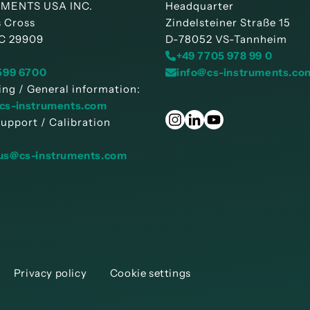
UMENTS USA INC.
Headquarter
s Cross
Zindelsteiner Straße 15
SC 29909
D-78052 VS-Tannheim
+49 7705 978 99 0
 599 6700
info@cs-instruments.co
ing / General information:
cs-instruments.com
support / Calibration
us@cs-instruments.com
Privacy policy
Cookie settings