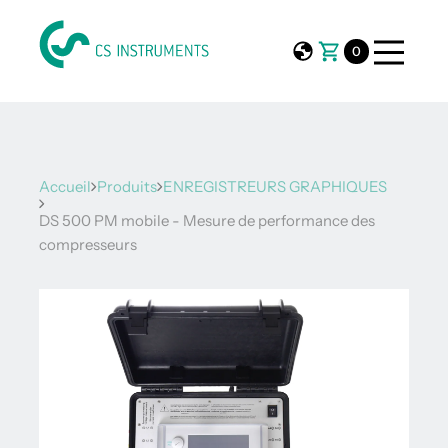
0
Accueil
Produits
ENREGISTREURS GRAPHIQUES
DS 500 PM mobile - Mesure de performance des
compresseurs