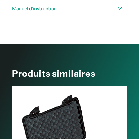
Fiche_technique_DS500PM_mobile_FR.pdf
Manuel d'instruction
Fiche_technique_capteurs_DS_500_400_mobile_FR.pdf
Notices d’utilisation - DS 500PM mobile
Produits similaires