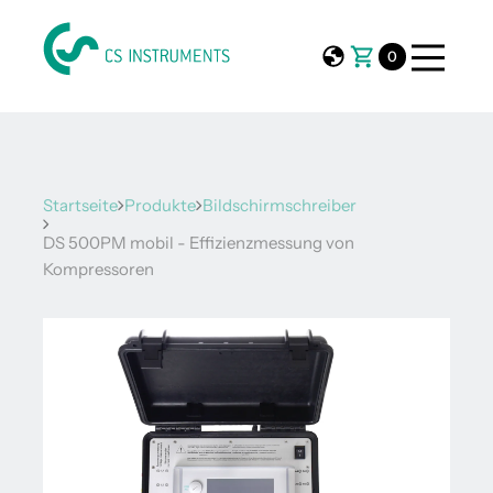
0
Startseite
Produkte
Bildschirmschreiber
DS 500PM mobil - Effizienzmessung von
Kompressoren