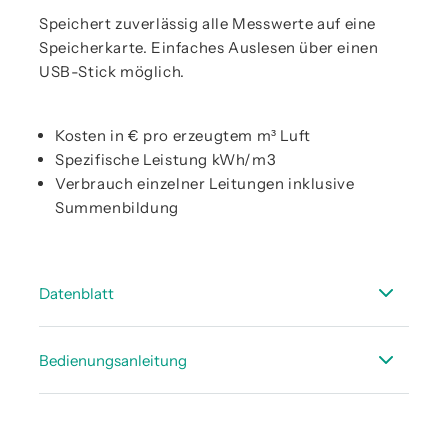
Speichert zuverlässig alle Messwerte auf eine
Speicherkarte. Einfaches Auslesen über einen
USB-Stick möglich.
Kosten in € pro erzeugtem m³ Luft
Spezifische Leistung kWh/m3
Verbrauch einzelner Leitungen inklusive
Summenbildung
Datenblatt
Technisches Datenblatt DS 500 PM mobil
Bedienungsanleitung
Technisches Datenblatt - Passende Sensoren -
mobil
DS 500PM mobil - Kurzversion