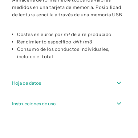
medidos en una tarjeta de memoria. Posibilidad
de lectura sencilla a través de una memoria USB.
Costes en euros por m³ de aire producido
Rendimiento específico kWh/m3
Consumo de los conductos individuales,
incluido el total
Hoja de datos
Hoja_de_datos_DS500PM_mobile_ESP.pdf
Instrucciones de uso
Hoja_de_datos_sensores_adecuados__portatil_ESP.pdf
Manual de instrucciones - DS 500PM mobile