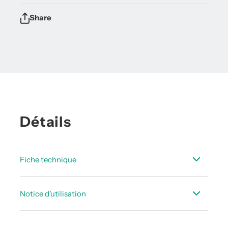
Share
Détails
Fiche technique
Fiche_technique_Capteurs_de_pression_FR.pdf
Notice d'utilisation
Notices d’utilisa CSxx Capteur de pression