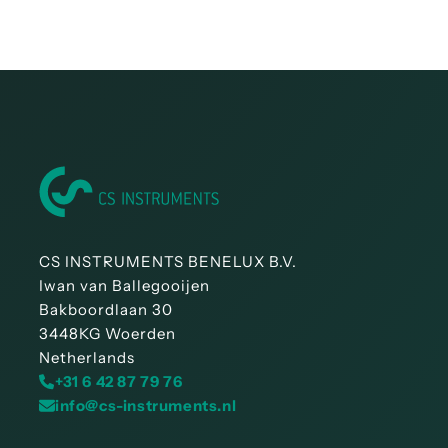
Handleiding CSxx Druksensor
CS INSTRUMENTS BENELUX B.V.
Iwan van Ballegooijen
Bakboordlaan 30
3448KG Woerden
Netherlands
+31 6 42 87 79 76
info@cs-instruments.nl