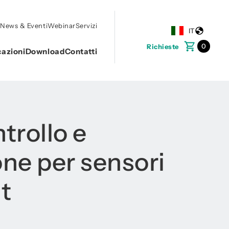
o
News & Eventi
Webinar
Servizi
IT
0
Richieste
cazioni
Download
Contatti
ntrollo e
one per sensori
t