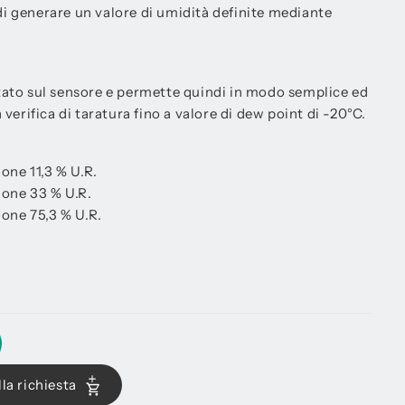
 di generare un valore di umidità definite mediante
vitato sul sensore e permette quindi in modo semplice ed
verifica di taratura fino a valore di dew point di -20°C.
ione 11,3 % U.R.
zione 33 % U.R.
ione 75,3 % U.R.
la richiesta