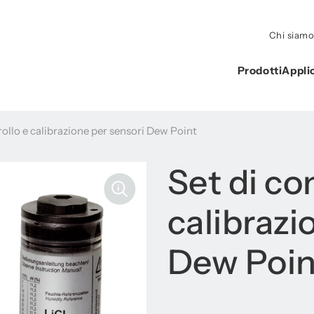
Chi siam
Prodotti
Appli
rollo e calibrazione per sensori Dew Point
Set di co
calibrazi
Dew Poin