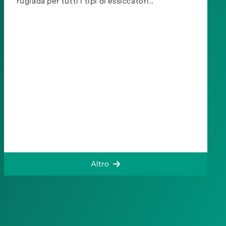
rugiada per tutti i tipi di essiccatori..
Altro