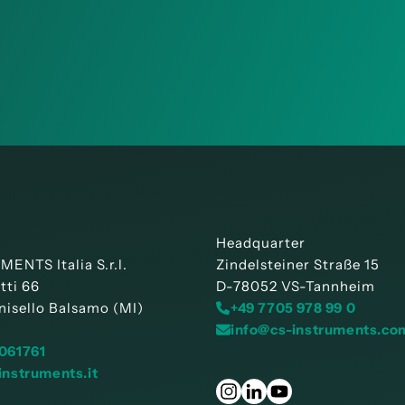
Headquarter
ENTS Italia S.r.l.
Zindelsteiner Straße 15
tti 66
D-78052 VS-Tannheim
nisello Balsamo (MI)
+49 7705 978 99 0
info@cs-instruments.co
061761
instruments.it