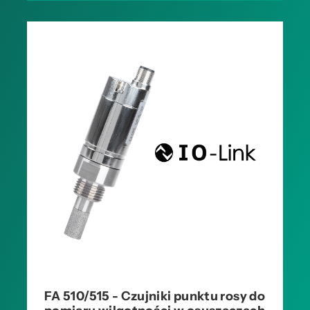
FA 510/515 - Czujniki punktu rosy do