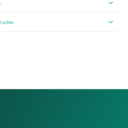
s
NICA DS 52 set, FA 510
truções
NICA acessórios ponto de orvalho
 Instruções DS 52