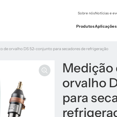
Sobre nós
Notícias e e
Produtos
Aplicações
o de orvalho DS 52-conjunto para secadores de refrigeração
Medição 
orvalho 
para sec
refrigera