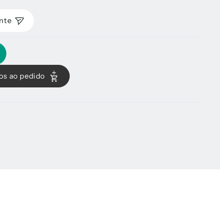
nte
os ao pedido