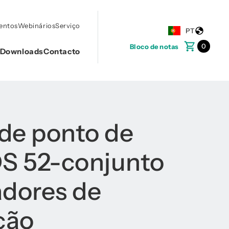
ventos
Webinários
Serviço
PT
0
Bloco de notas
Downloads
Contacto
de ponto de
DS 52-conjunto
adores de
ção