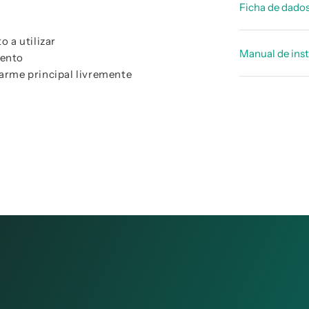
Ficha de dado
o a utilizar
FICHA TÉC
Manual de ins
mento
FICHA TÉC
larme principal livremente
Manual de