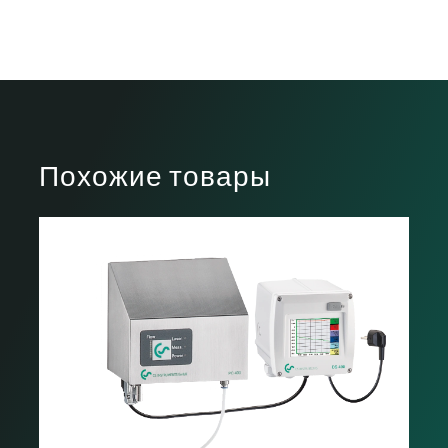
CAQ_Contador_de_particulas_portatil.pdf
Похожие товары