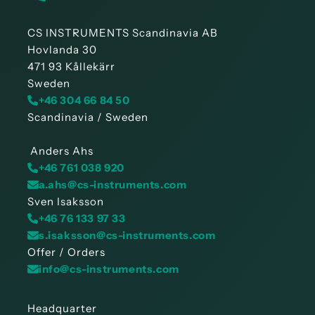
CS INSTRUMENTS Scandinavia AB
Hovlanda 30
471 93 Kållekärr
Sweden
+46 304 66 84 50
Scandinavia / Sweden
Anders Ahs
+46 761 038 920
a.ahs@cs-instruments.com
Sven Isaksson
+46 76 133 97 33
s.isaksson@cs-instruments.com
Offer / Orders
info@cs-instruments.com
Headquarter