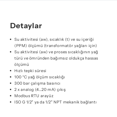
Detaylar
Su aktivitesi (aw), sıcaklık (t) ve su içeriği
(PPM) ölçümü (transformatör yağları için)
Su aktivitesi (aw) ve proses sıcaklığının yağ
türü ve ömründen bağımsız oldukça hassas
ölçümü
Hızlı tepki süresi
100 °C yağ ölçüm sıcaklığı
300 bar çalışma basıncı
2 x analog (4…20 mA) çıkış
Modbus RTU arayüz
ISO G 1/2" ya da 1/2" NPT mekanik bağlantı