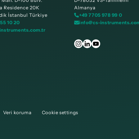
r Mah. D-100 Bulv.
D-78052 VS-Tannheim
a Residence 20K
Almanya
ik İstanbul Türkiye
+49 7705 978 99 0
755 10 20
info@cs-instruments.co
instruments.com.tr
Veri koruma
Cookie settings