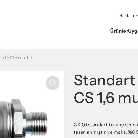
Hakkımız
Ürünler
Uyg
rü CS 1,6 mutlak
Standart
CS 1,6 m
CS 1,6 standart basınç sensör
tasarlanmıştır ve maks. %0