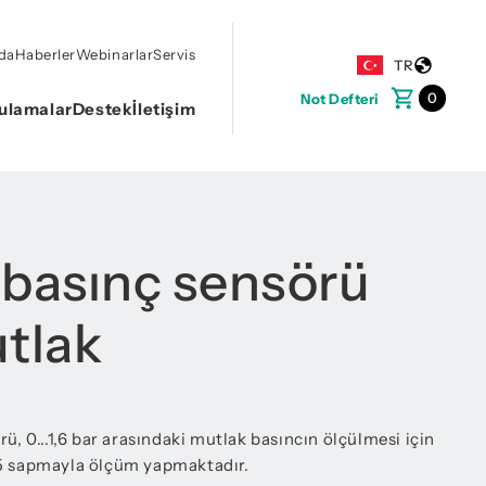
da
Haberler
Webinarlar
Servis
TR
0
Not Defteri
ulamalar
Destek
İletişim
 basınç sensörü
utlak
ü, 0...1,6 bar arasındaki mutlak basıncın ölçülmesi için
,5 sapmayla ölçüm yapmaktadır.