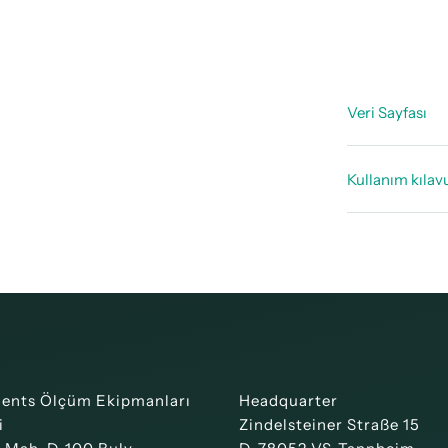
Veri Sayfası
Teknik ver
Kullanım kılav
Kullanım 
ments Ölçüm Ekipmanları
Headquarter
i
Zindelsteiner Straße 15