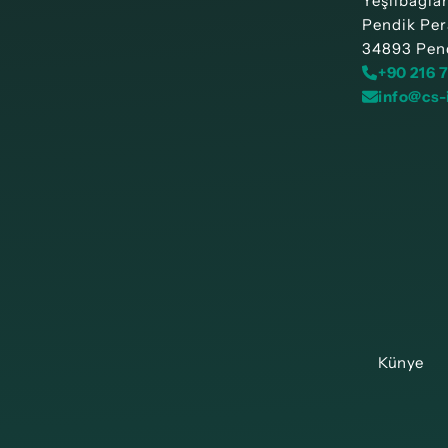
Yeşilbağla
Pendik Per
34893 Pend
+90 216 
info@cs-
Künye