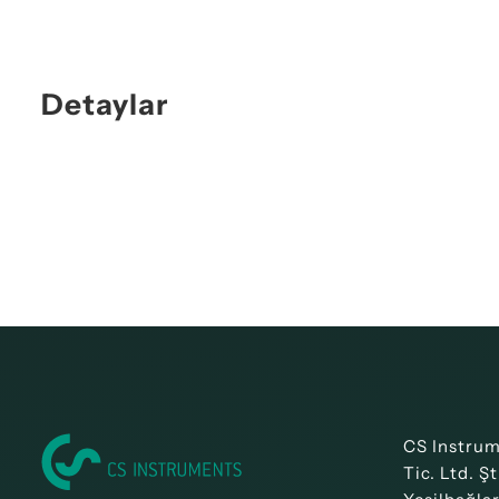
Detaylar
CS Instru
Tic. Ltd. Şt