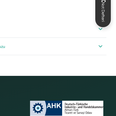
Not Defteri
i kağıdı basınç sensörleri
uzu
kılavuzu CSxx basinç sensörü