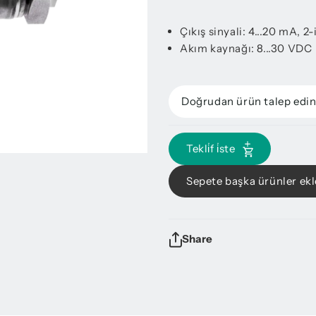
Çıkış sinyali: 4...20 mA, 2-
Akım kaynağı: 8...30 VDC
Doğrudan ürün talep edi
Tekli̇f i̇ste
Sepete başka ürünler ekl
Share