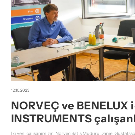
12.10.2023
NORVEÇ ve BENELUX iç
INSTRUMENTS çalışanl
İki yeni çalışanımızın, Norveç Satış Müdürü Daniel Gustafss