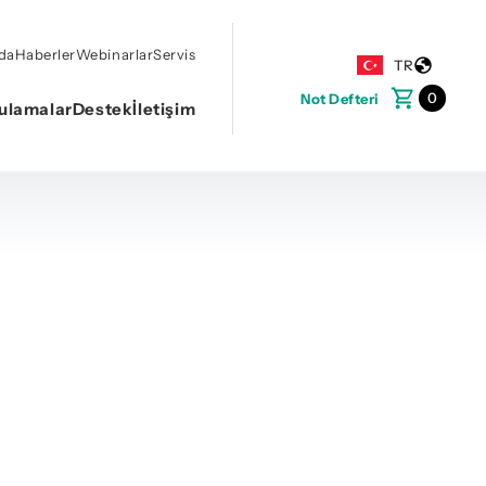
da
Haberler
Webinarlar
Servis
TR
0
Not Defteri
ulamalar
Destek
İletişim