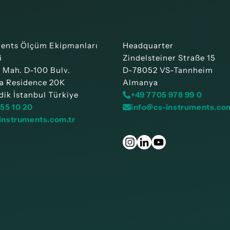
ments Ölçüm Ekipmanları
Headquarter
i
Zindelsteiner Straße 15
r Mah. D-100 Bulv.
D-78052 VS-Tannheim
a Residence 20K
Almanya
ik İstanbul Türkiye
+49 7705 978 99 0
755 10 20
info@cs-instruments.co
instruments.com.tr