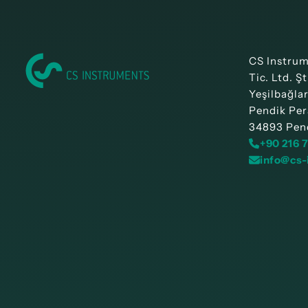
CS Instru
Tic. Ltd. Şt
Yeşilbağla
Pendik Per
34893 Pend
+90 216 
info@cs-