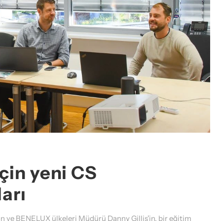
in yeni CS
arı
on ve BENELUX ülkeleri Müdürü Danny Gillis'in, bir eğitim