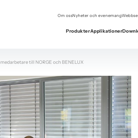
Om oss
Nyheter och evenemang
Webbse
Produkter
Applikationer
Downl
edarbetare till NORGE och BENELUX