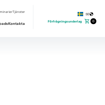
minarier
Tjänster
SE
0
Förfrågningsunderlag
oads
Kontakta