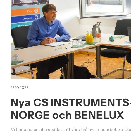
12.10.2023
Nya CS INSTRUMENTS-m
NORGE och BENELUX
Vi har glädjen att meddela att våra två nya medarbetare, D