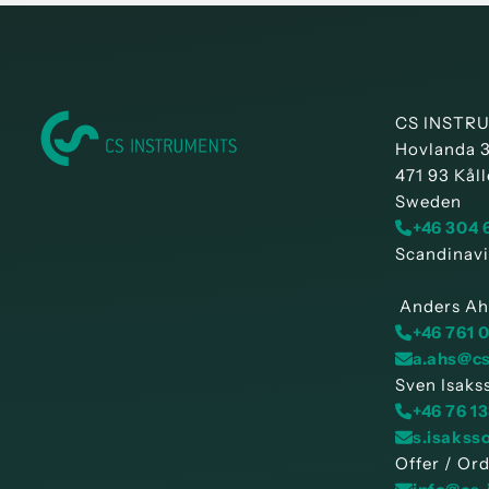
CS INSTRU
Hovlanda 
471 93 Kåll
Sweden
+46 304 
Scandinavi
Anders Ah
+46 761 
a.ahs@c
Sven Isaks
+46 76 13
s.isakss
Offer / Or