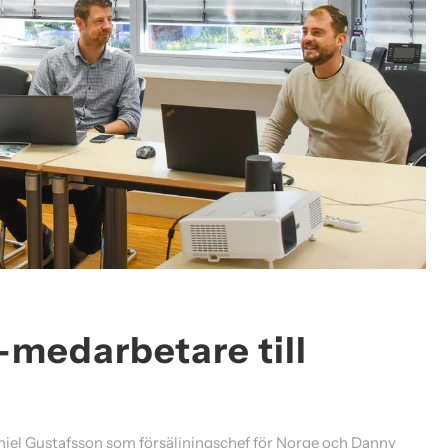
edarbetare till
aniel Gustafsson som försäljningschef för Norge och Danny