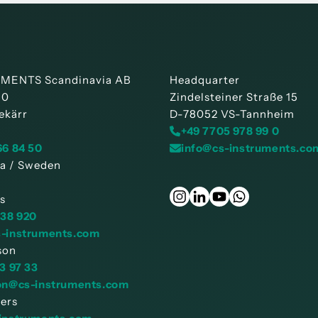
MENTS Scandinavia AB
Headquarter
30
Zindelsteiner Straße 15
ekärr
D-78052 VS-Tannheim
+49 7705 978 99 0
66 84 50
info@cs-instruments.co
a / Sweden
s
038 920
s-instruments.com
son
3 97 33
on@cs-instruments.com
ders