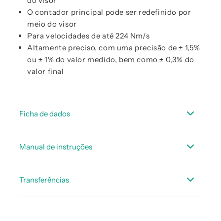
do visor
O contador principal pode ser redefinido por
meio do visor
Para velocidades de até 224 Nm/s
Altamente preciso, com uma precisão de ± 1,5%
ou ± 1% do valor medido, bem como ± 0,3% do
valor final
Ficha de dados
FICHA TÉCNICA VA 525
Manual de instruções
FICHA TÉCNICA fluxo de acessórios
Manual de Instruções VA 525
Visão geral - Linha de produtos VAxx
Transferências
Declaração de conformidade VA 525