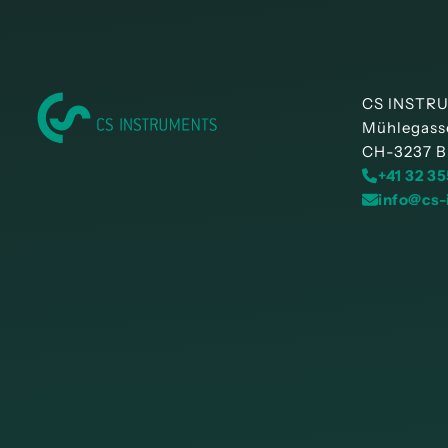
CS INSTR
Mühlegass
CH-3237 B
+41 32 35
info@cs-