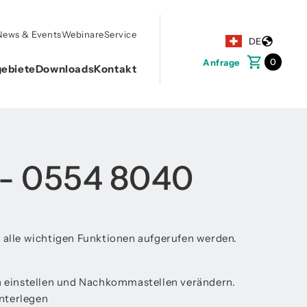
News & Events
Webinare
Service
DE
0
Anfrage
ebiete
Downloads
Kontakt
 - 0554 8040
alle wichtigen Funktionen aufgerufen werden.
en einstellen und Nachkommastellen verändern.
nterlegen