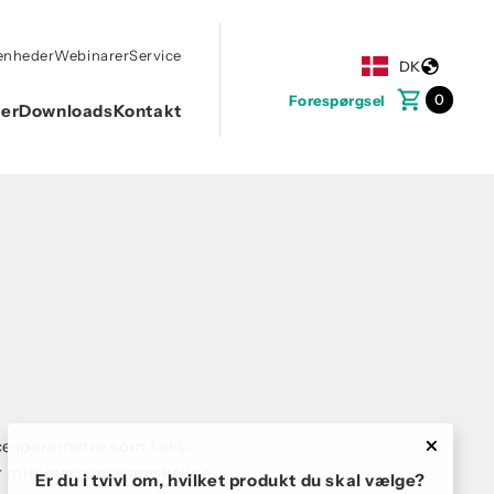
enheder
Webinarer
Service
DK
0
Forespørgsel
ner
Downloads
Kontakt
ocesparametre som f.eks.
er minimerer menneskelige
Er du i tvivl om, hvilket produkt du skal vælge?