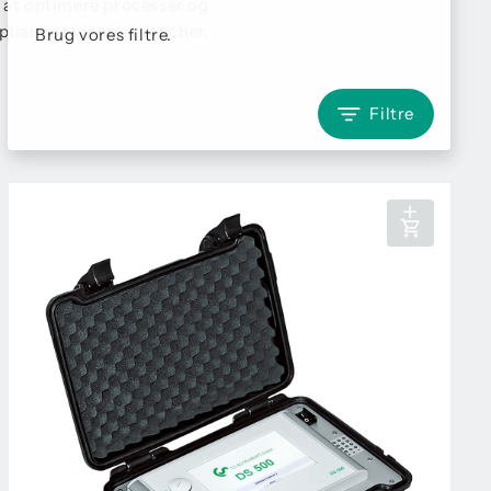
d at optimere processer og
mpliance i mange brancher.
Brug vores filtre.
Filtre