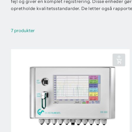
fejl og giver en komplet registrering. Disse enheder gø
opretholde kvalitetsstandarder. De letter også rapport
7 produkter