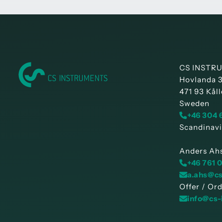
CS INSTRU
Hovlanda 
471 93 Kåll
Sweden
+46 304 
Scandinavi
Anders Ah
+46 761 
a.ahs@c
Offer / Or
info@cs-