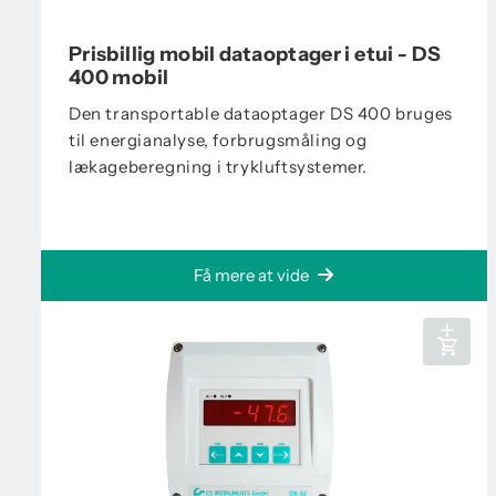
Prisbillig mobil dataoptager i etui - DS
400 mobil
Den transportable dataoptager DS 400 bruges
til energianalyse, forbrugsmåling og
lækageberegning i trykluftsystemer.
Få mere at vide