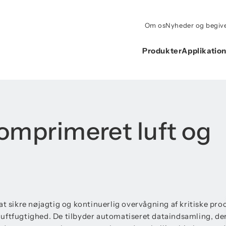
Om os
Nyheder og begiv
Produkter
Applikatio
komprimeret luft og
at sikre nøjagtig og kontinuerlig overvågning af kritiske pr
luftfugtighed. De tilbyder automatiseret dataindsamling, d