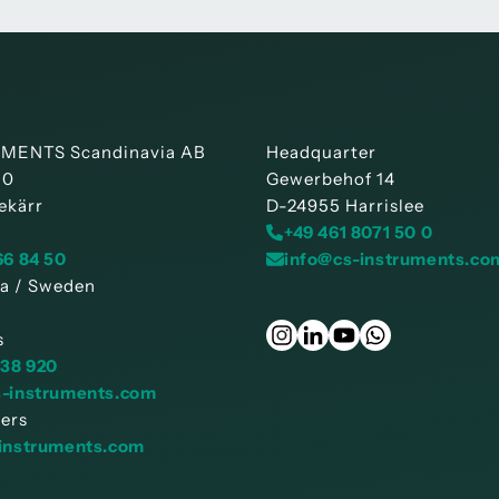
MENTS Scandinavia AB
Headquarter
30
Gewerbehof 14
ekärr
D-24955 Harrislee
+49 461 8071 50 0
66 84 50
info@cs-instruments.co
a / Sweden
s
038 920
s-instruments.com
ders
instruments.com