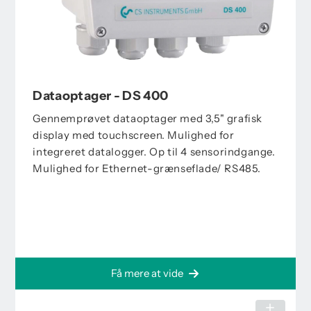
Dataoptager - DS 400
Gennemprøvet dataoptager med 3,5" grafisk
display med touchscreen. Mulighed for
integreret datalogger. Op til 4 sensorindgange.
Mulighed for Ethernet-grænseflade/ RS485.
Få mere at vide