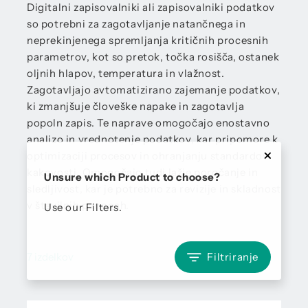
Digitalni zapisovalniki ali zapisovalniki podatkov
so potrebni za zagotavljanje natančnega in
neprekinjenega spremljanja kritičnih procesnih
parametrov, kot so pretok, točka rosišča, ostanek
oljnih hlapov, temperatura in vlažnost.
Zagotavljajo avtomatizirano zajemanje podatkov,
ki zmanjšuje človeške napake in zagotavlja
popoln zapis. Te naprave omogočajo enostavno
analizo in vrednotenje podatkov, kar pripomore k
optimizaciji procesov in ohranjanju standardov
kakovosti. Omogočajo tudi lažje poročanje in
Unsure which Product to choose?
sledljivost, kar je potrebno za revizije in skladnost
v številnih panogah.
Use our Filters.
7 izdelkov
Filtriranje