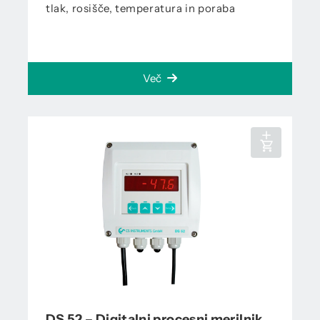
tlak, rosišče, temperatura in poraba
Več
DS 52 – Digitalni procesni merilnik