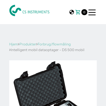
0
Hjem
Produkter
Forbrug/flowmåling
Intelligent mobil dataoptager - DS 500 mobil