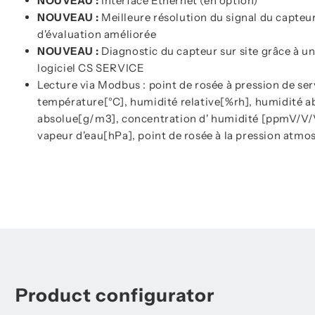
NOUVEAU :
Interface Ethernet (en option)
NOUVEAU :
Meilleure résolution du signal du capteu
d'évaluation améliorée
NOUVEAU :
Diagnostic du capteur sur site grâce à u
logiciel CS SERVICE
Lecture via Modbus : point de rosée à pression de ser
température[°C], humidité relative[%rh], humidité 
absolue[g/m3], concentration d' humidité [ppmV/V/V
vapeur d'eau[hPa], point de rosée à la pression atm
Product configurator