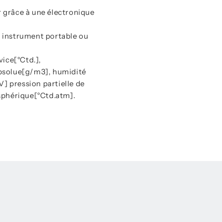
r grâce à une électronique
n instrument portable ou
vice[°Ctd.],
absolue[g/m3], humidité
] pression partielle de
osphérique[°Ctd.atm].