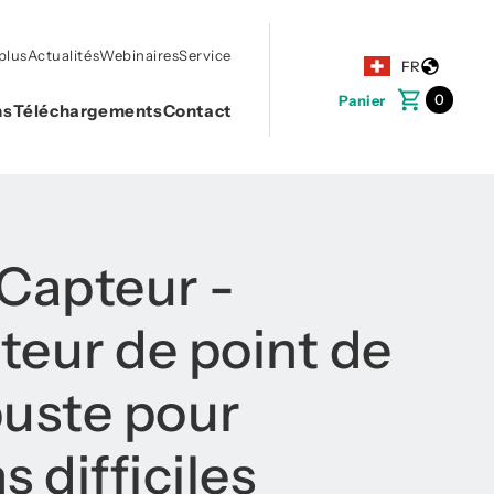
plus
Actualités
Webinaires
Service
FR
0
Panier
ns
Téléchargements
Contact
 Capteur -
teur de point de
buste pour
s difficiles