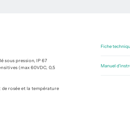
Fiche techniq
é sous pression, IP 67
Fiche_tec
Manuel d'inst
sensitives (max 60VDC, 0,5
Fiche_tec
Notices d’
t de rosée et la température