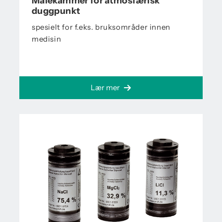
Målekammer for atmosfærisk
duggpunkt
spesielt for f.eks. bruksområder innen
medisin
Lær mer