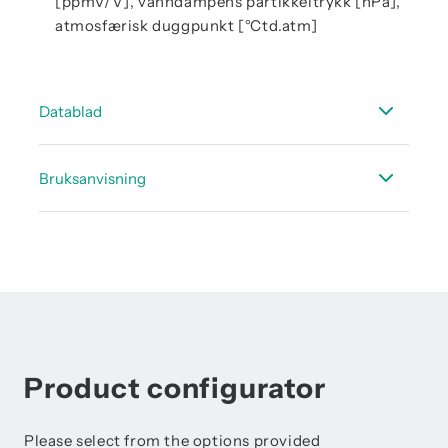
[ppmV/V], vanndampens partikkeltrykk [hPa],
atmosfærisk duggpunkt [°Ctd.atm]
Datablad
Dataark FA 550
Bruksanvisning
Dataark tilbehør duggpunkt
Bruksanvisning FA 550
Product configurator
Please select from the options provided