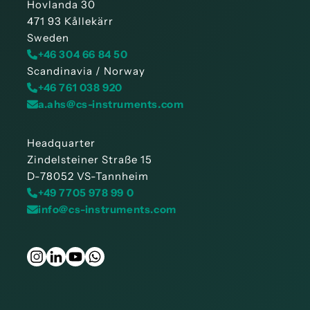
Hovlanda 30
471 93 Kållekärr
Sweden
+46 304 66 84 50
Scandinavia / Norway
+46 761 038 920
a.ahs@cs-instruments.com
Headquarter
Zindelsteiner Straße 15
D-78052 VS-Tannheim
+49 7705 978 99 0
info@cs-instruments.com