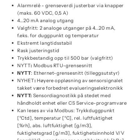
Alarmrelé - grenseverdi justerbar via knapper
(maks. 60 VDC, 0,5 A)
4...20 mA analog utgang
Valgfritt: 2 analoge utganger på 4...20 mA,
f.eks. for duggpunkt og temperatur
Ekstremt langtidsstabil
Rask justeringstid
Trykkbestandig opp til 500 bar (valgfritt)
NYTT
:
Modbus RTU-grensesnitt
NYTT
: Ethernet-grensesnitt (tilleggsutstyr)
NYHET
:
Høyere oppløsning av sensorsignalet
takket være forbedret evalueringselektronikk
NYTT:
Sensordiagnostikk på stedet med
håndholdt enhet eller CS Service-programvare
Kan leses av via Modbus: Trykkduggpunkt
[°Ctd], temperatur [°C], rel. luftfuktighet
[%rh], abs. luftfuktighet [g/m3],
fuktighetsgrad [g/m3], fuktighetsinnhold V/V