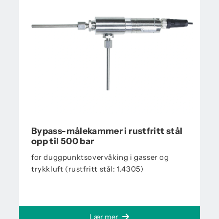
Bypass-målekammer i rustfritt stål
opp til 500 bar
for duggpunktsovervåking i gasser og
trykkluft (rustfritt stål: 1.4305)
Lær mer