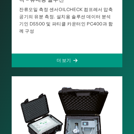
잔류오일 측정 센서OILCHECK 컴프레서 압축
공기의 유분 측정. 설치용 솔루션 데이터 분석
기인 DS500 및 파티클 카운터인 PC400과 함
께 구성
더 보기