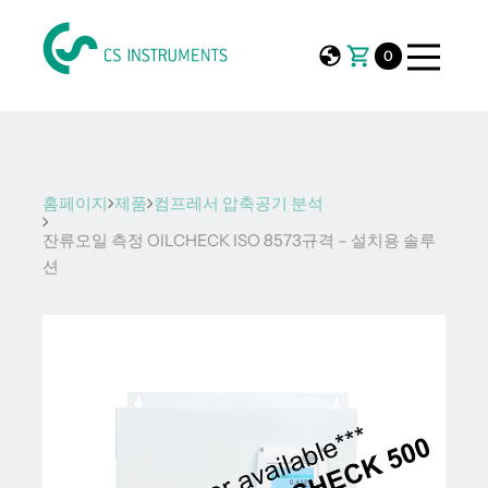
0
홈페이지
제품
컴프레서 압축공기 분석
잔류오일 측정 OILCHECK ISO 8573규격 – 설치용 솔루
션