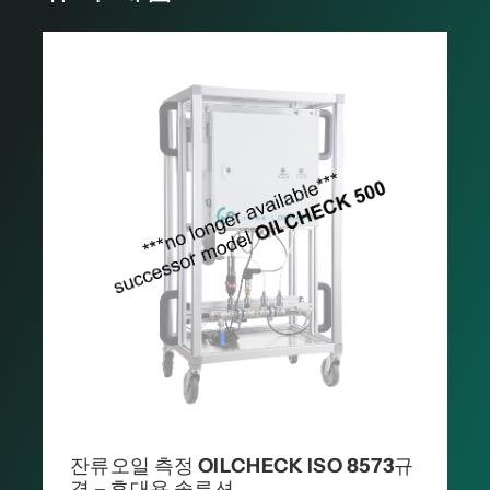
잔류오일 측정 OILCHECK ISO 8573규
격 – 휴대용 솔루션