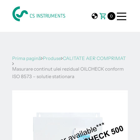
0
Prima pagină
Produse
CALITATE AER COMPRIMAT
Masurare continut ulei rezidual OILCHECK conform
ISO 8573 – solutie stationara