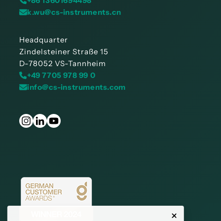
+86 13601694498
k.wu@cs-instruments.cn
Headquarter
Zindelsteiner Straße 15
D-78052 VS-Tannheim
+49 7705 978 99 0
info@cs-instruments.com