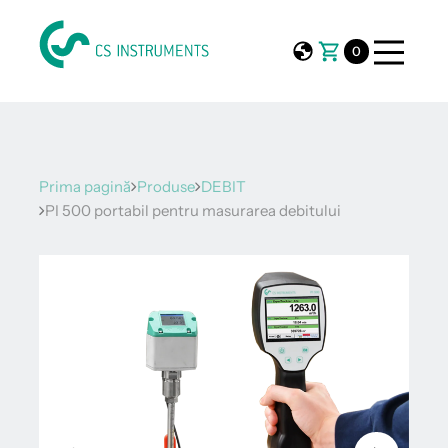
0
Prima pagină
Produse
DEBIT
PI 500 portabil pentru masurarea debitului