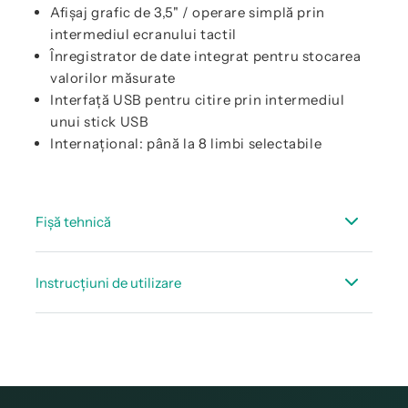
Afișaj grafic de 3,5" / operare simplă prin
intermediul ecranului tactil
Înregistrator de date integrat pentru stocarea
valorilor măsurate
Interfață USB pentru citire prin intermediul
unui stick USB
Internațional: până la 8 limbi selectabile
Fișă tehnică
Fisa tehnica PI 500
Instrucțiuni de utilizare
Fisa tehnica - Senzori adecvați - portabili
Manual de instructiuni PI 500
Fisa tehnica debit accesorii