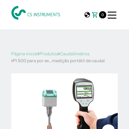
0
Página inicial
Produtos
Caudalímetros
PI 500 para por ex., medição portátil de caudal