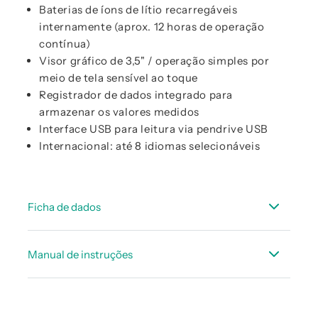
Baterias de íons de lítio recarregáveis
internamente (aprox. 12 horas de operação
contínua)
Visor gráfico de 3,5" / operação simples por
meio de tela sensível ao toque
Registrador de dados integrado para
armazenar os valores medidos
Interface USB para leitura via pendrive USB
Internacional: até 8 idiomas selecionáveis
Ficha de dados
FICHA TÉCNICA PI 500
Manual de instruções
FICHA TÉCNICA - Sensores adequados -
portáteis
Manual de Instruções PI 500
FICHA TÉCNICA fluxo de acessórios