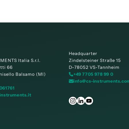
Headquarter
ENTS Italia S.r.l.
Zindelsteiner Straße 15
tti 66
D-78052 VS-Tannheim
nisello Balsamo (MI)
+49 7705 978 99 0
info@cs-instruments.co
061761
instruments.it