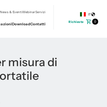
o
News & Eventi
Webinar
Servizi
IT
0
Richieste
cazioni
Download
Contatti
r misura di
ortatile
o