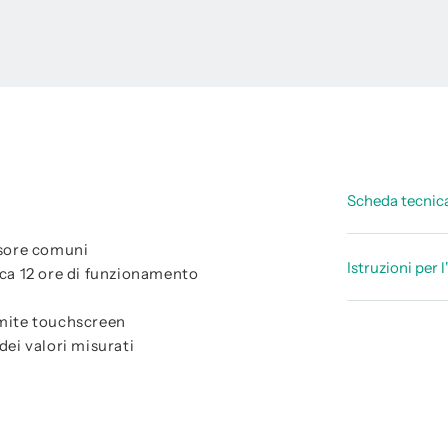
Scheda tecnic
nsore comuni
Scheda da
Istruzioni per l
circa 12 ore di funzionamento
Scheda dat
Manuale d
amite touchscreen
Scheda te
dei valori misurati