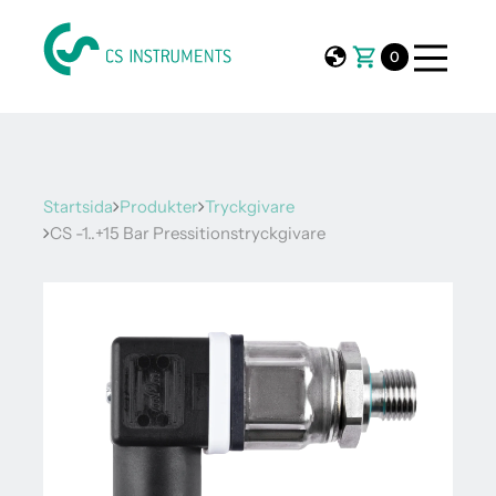
0
Startsida
Produkter
Tryckgivare
CS -1..+15 Bar Pressitionstryckgivare