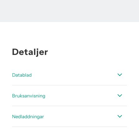
Detaljer
Datablad
Datablad trycksensorer
Bruksanvisning
Instruktions manual CSxx trycksensor
Nedladdningar
Instruktions manual CSxx trycksensor