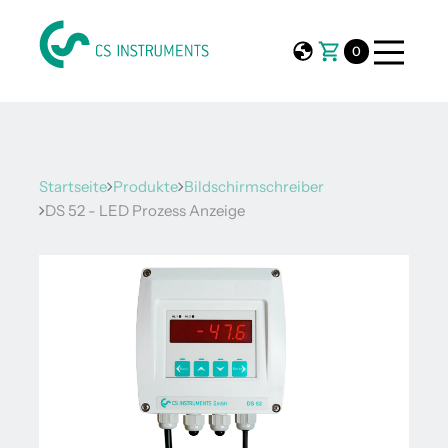
0
Startseite
Produkte
Bildschirmschreiber
DS 52 - LED Prozess Anzeige