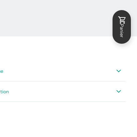
Panier
ue
hnique DS 52 affichage
ation
utilisation DS 52