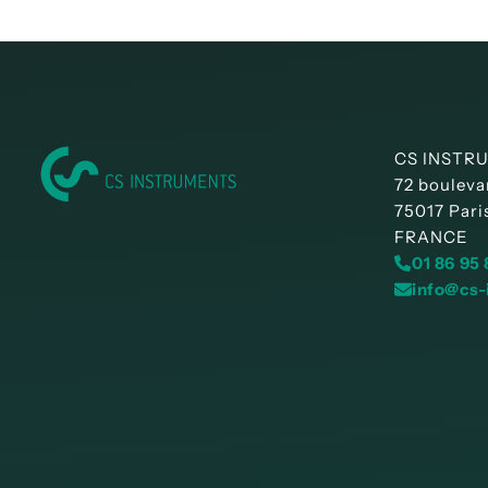
CS INSTR
72 bouleva
75017 Pari
FRANCE
01 86 95
info@cs-