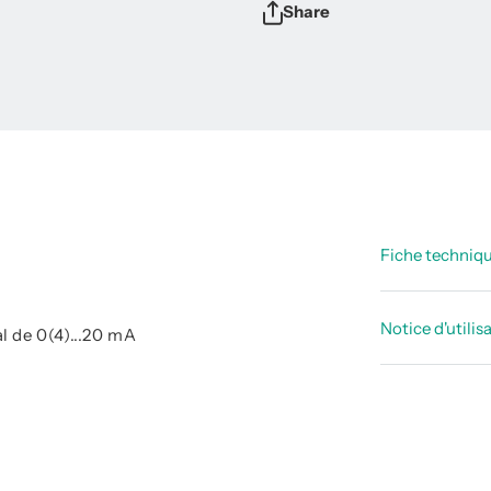
Share
Fiche techniq
Fiche tec
Notice d'utilis
l de 0(4)...20 mA
Notices d’