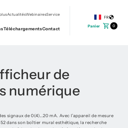
plus
Actualités
Webinaires
Service
FR
0
Panier
ns
Téléchargements
Contact
fficheur de
s numérique
des signaux de 0(4)...20 mA. Avec l’appareil de mesure
2 dans son boîtier mural esthétique, la recherche