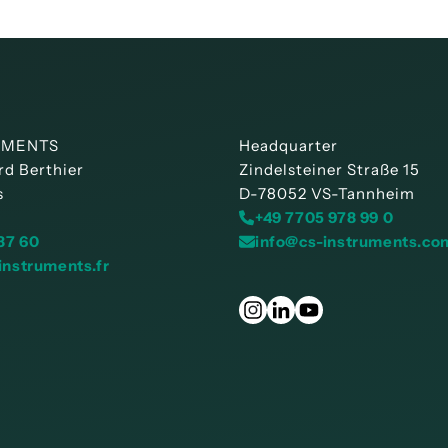
UMENTS
Headquarter
rd Berthier
Zindelsteiner Straße 15
s
D-78052 VS-Tannheim
+49 7705 978 99 0
 87 60
info@cs-instruments.co
instruments.fr