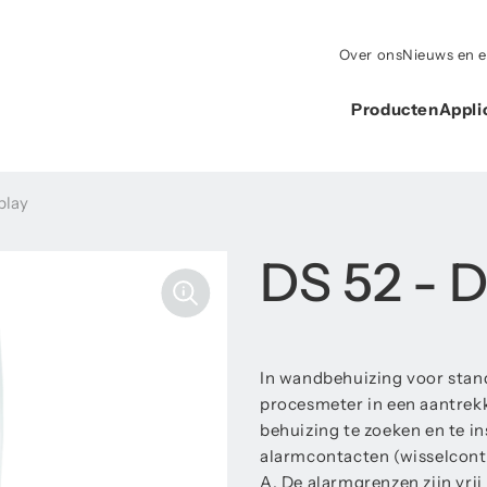
Over ons
Nieuws en 
Producten
Appli
play
DS 52 - D
In wandbehuizing voor stand
procesmeter in een aantrekk
behuizing te zoeken en te in
alarmcontacten (wisselcont
A. De alarmgrenzen zijn vri