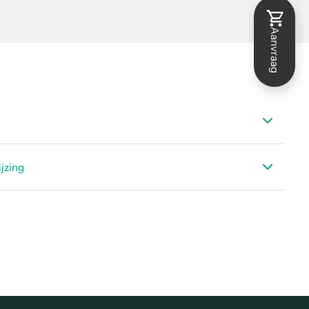
Aanvraag
 DS 52
jzing
ng DS 52