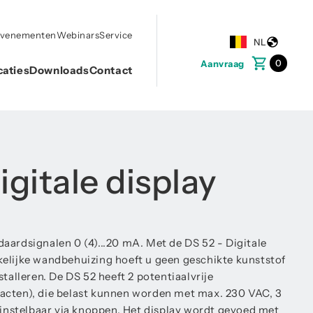
evenementen
Webinars
Service
NL
0
Aanvraag
caties
Downloads
Contact
igitale display
aardsignalen 0 (4)...20 mA. Met de DS 52 - Digitale
elijke wandbehuizing hoeft u geen geschikte kunststof
stalleren. De DS 52 heeft 2 potentiaalvrije
acten), die belast kunnen worden met max. 230 VAC, 3
j instelbaar via knoppen. Het display wordt gevoed met