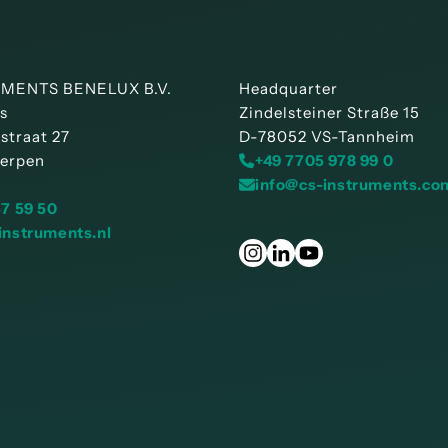
MENTS BENELUX B.V.
Headquarter
is
Zindelsteiner Straße 15
straat 27
D-78052 VS-Tannheim
erpen
+49 7705 978 99 0
info@cs-instruments.co
57 59 50
instruments.nl