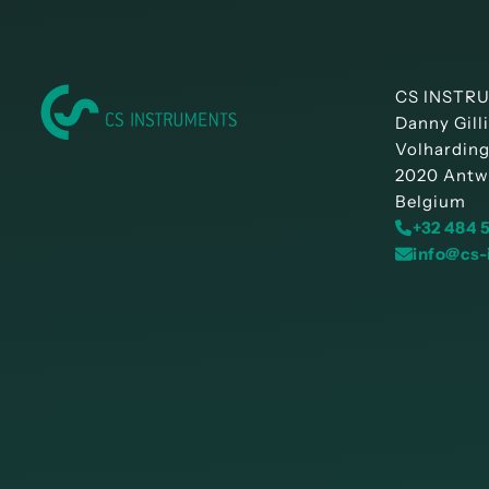
CS INSTRU
Danny Gill
Volharding
2020 Antw
Belgium
+32 484 
info@cs-