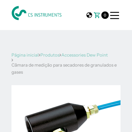
0
Página inicial
Produtos
Accessories Dew Point
Câmara de medição para secadores de granulados e
gases