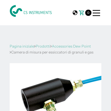
0
Pagina iniziale
Prodotti
Accessories Dew Point
Camera di misura per essiccatori di granuli e gas