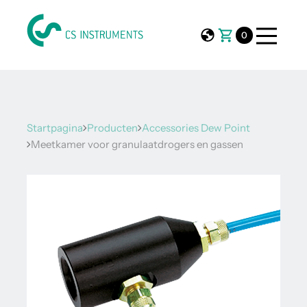
0
Startpagina
Producten
Accessories Dew Point
Meetkamer voor granulaatdrogers en gassen