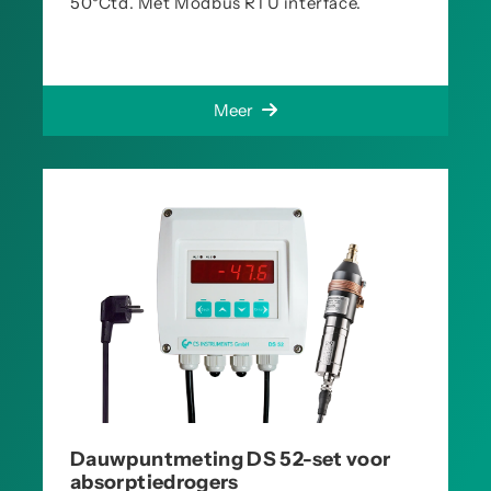
50°Ctd. Met Modbus RTU interface.
Meer
Dauwpuntmeting DS 52-set voor
absorptiedrogers