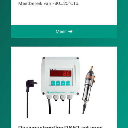
Meetbereik van -80...20°Ctd.
Meer
Dauwpuntmeting DS 52-set voor