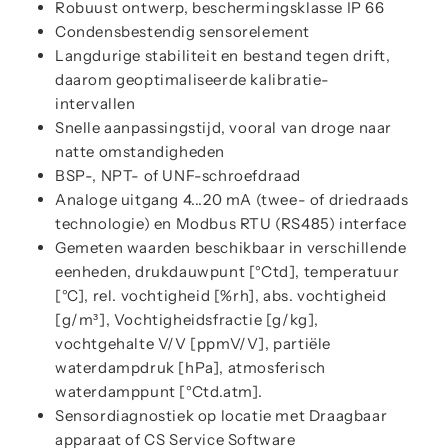
Robuust ontwerp, beschermingsklasse IP 66
Condensbestendig sensorelement
Langdurige stabiliteit en bestand tegen drift,
daarom geoptimaliseerde kalibratie-
intervallen
Snelle aanpassingstijd, vooral van droge naar
natte omstandigheden
BSP-, NPT- of UNF-schroefdraad
Analoge uitgang 4...20 mA (twee- of driedraads
technologie) en Modbus RTU (RS485) interface
Gemeten waarden beschikbaar in verschillende
eenheden, drukdauwpunt [°Ctd], temperatuur
[°C], rel. vochtigheid [%rh], abs. vochtigheid
[g/m³], Vochtigheidsfractie [g/kg],
vochtgehalte V/V [ppmV/V], partiële
waterdampdruk [hPa], atmosferisch
waterdamppunt [°Ctd.atm].
Sensordiagnostiek op locatie met Draagbaar
apparaat of CS Service Software