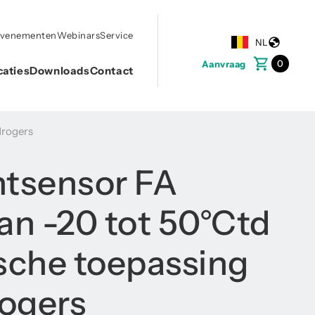
evenementen
Webinars
Service
NL
0
Aanvraag
caties
Downloads
Contact
drogers
tsensor FA
an -20 tot 50°Ctd
ische toepassing
rogers