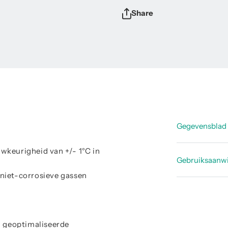
Share
Gegevensblad
wkeurigheid van +/- 1°C in
Datasheet
Gebruiksaanwi
Datashee
 niet-corrosieve gassen
Handleidi
Datasheet
Handleidi
Handleidi
m geoptimaliseerde