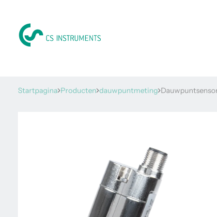
Startpagina
Producten
dauwpuntmeting
Dauwpuntsensor F