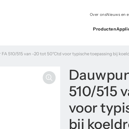
Over ons
Nieuws en 
Producten
Appli
A 510/515 van -20 tot 50°Ctd voor typische toepassing bij koel
Dauwpun
510/515 v
voor typ
bij koeld