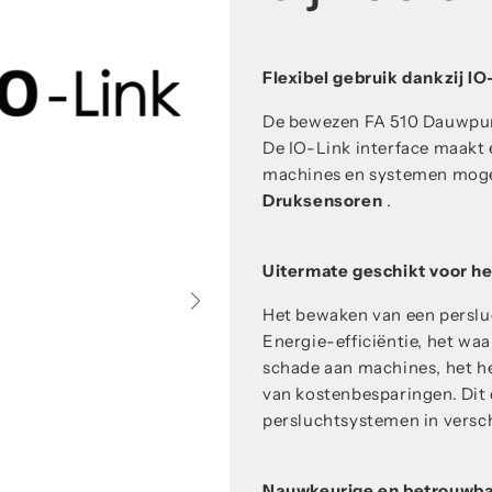
Flexibel gebruik dankzij IO
De bewezen FA 510 Dauwpun
De IO-Link interface maakt
machines en systemen mogel
Druksensoren
.
Uitermate geschikt voor h
Het bewaken van een persluc
Energie-efficiëntie, het wa
schade aan machines, het h
van kostenbesparingen. Dit 
persluchtsystemen in versch
Nauwkeurige en betrouwba