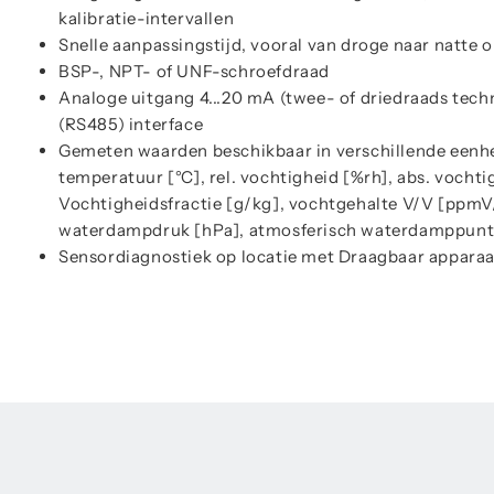
kalibratie-intervallen
Snelle aanpassingstijd, vooral van droge naar natte
BSP-, NPT- of UNF-schroefdraad
Analoge uitgang 4...20 mA (twee- of driedraads tec
(RS485) interface
Gemeten waarden beschikbaar in verschillende eenh
temperatuur [°C], rel. vochtigheid [%rh], abs. vochti
Vochtigheidsfractie [g/kg], vochtgehalte V/V [ppmV/
waterdampdruk [hPa], atmosferisch waterdamppunt 
Sensordiagnostiek op locatie met Draagbaar apparaa