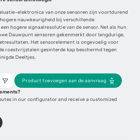
luatie-elektronica van onze sensoren zijn voortdurend
 hogere nauwkeurigheid bij verschillende
en hogere signaalresolutie van de sensor. Net als hun
uwe Dauwpunt sensoren gekenmerkt door langdurige,
etresultaten. Het sensorelement is ongevoelig voor
de roestvrijstalen gesinterde kap beschermd tegen
inigde Deeltjes.
n
Product toevoegen aan de aanvraag
irements?
ibutes in our configurator and receive a customized