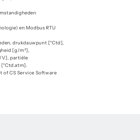
 omstandigheden
hnologie) en Modbus RTU
eden, drukdauwpunt [°Ctd],
gheid [g/m³],
V], partiële
[°Ctd.atm].
t of CS Service Software